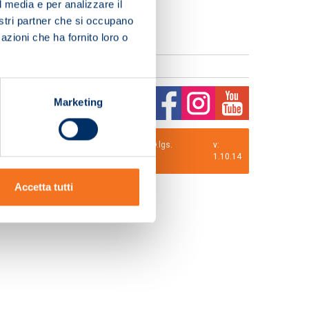
l media e per analizzare il
nostri partner che si occupano
azioni che ha fornito loro o
Marketing
0 i.v. La Società adotta il Codice Etico D.lgs.
v:
1.10.14
Accetta tutti