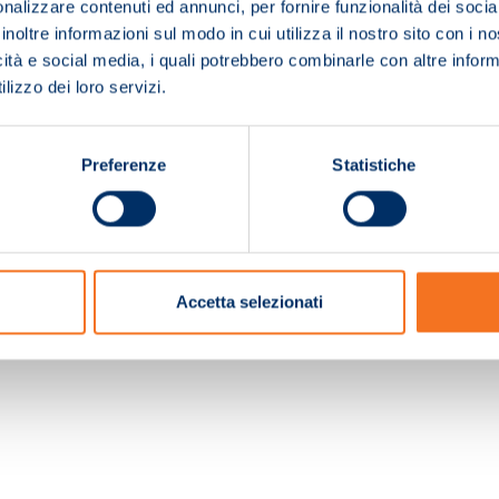
nalizzare contenuti ed annunci, per fornire funzionalità dei socia
inoltre informazioni sul modo in cui utilizza il nostro sito con i 
icità e social media, i quali potrebbero combinarle con altre inform
lizzo dei loro servizi.
Preferenze
Statistiche
c. e Registro Imprese Pistoia 01680210505 – R.E.A. n.155974 - Cap.Soc. € 2.000.000,0
Accetta selezionati