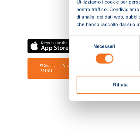
Utilizziamo i cookie per perso
nostro traffico. Condividiamo 
di analisi dei dati web, pubbl
che hanno raccolto dal suo uti
Selezione
Necessari
del
consenso
© Sidal s.r.l. - Via S.Agostino,50, 51100 Pistoia - Cod.Fis
231/01
Rifiuta