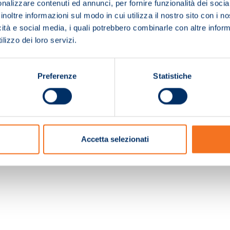
nalizzare contenuti ed annunci, per fornire funzionalità dei socia
inoltre informazioni sul modo in cui utilizza il nostro sito con i 
icità e social media, i quali potrebbero combinarle con altre inform
lizzo dei loro servizi.
Preferenze
Statistiche
c. e Registro Imprese Pistoia 01680210505 – R.E.A. n.155974 - Cap.Soc. € 2.000.000,0
Accetta selezionati