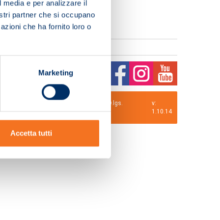
l media e per analizzare il
nostri partner che si occupano
azioni che ha fornito loro o
Marketing
0 i.v. La Società adotta il Codice Etico D.lgs.
v:
1.10.14
Accetta tutti