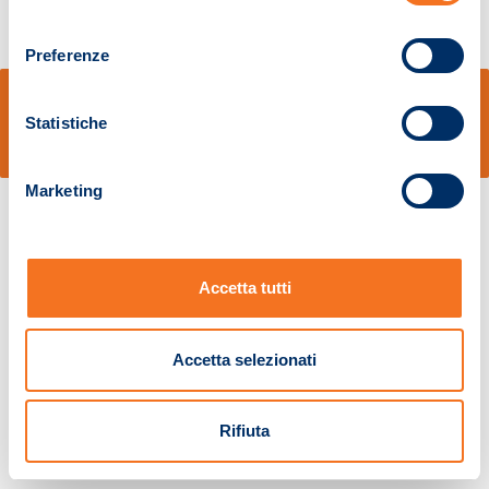
consenso
Preferenze
© Sidal s.r.l. - Via S.Agostino,50, 51100 Pistoia - Cod.Fisc. e Registro Imprese
Pistoia 01680210505 – R.E.A. n.155974 - Cap.Soc. € 2.000.000,00 i.v. La
Statistiche
Società adotta il Codice Etico D.lgs. 231/01
v: 1.10.14
Marketing
Accetta tutti
Accetta selezionati
Rifiuta