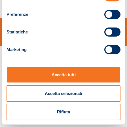
consenso
Preferenze
© Sidal s.r.l. - Via S.Agostino,50, 51100 Pistoia - Cod.Fisc. e Registro Imprese
Pistoia 01680210505 – R.E.A. n.155974 - Cap.Soc. € 2.000.000,00 i.v. La
Statistiche
Società adotta il Codice Etico D.lgs. 231/01
v: 1.10.14
Marketing
Accetta tutti
Accetta selezionati
Rifiuta