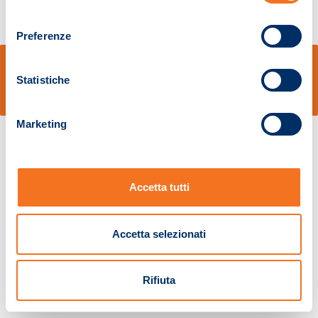
consenso
Preferenze
© Sidal s.r.l. - Via S.Agostino,50, 51100 Pistoia - Cod.Fisc. e Registro Imprese
Pistoia 01680210505 – R.E.A. n.155974 - Cap.Soc. € 2.000.000,00 i.v. La
Statistiche
Società adotta il Codice Etico D.lgs. 231/01
v: 1.10.14
Marketing
Accetta tutti
Accetta selezionati
Rifiuta