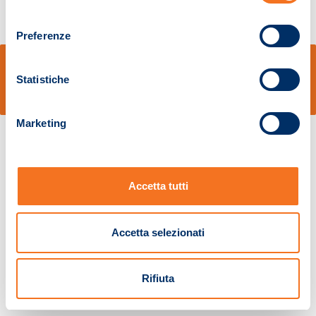
consenso
Preferenze
© Sidal s.r.l. - Via S.Agostino,50, 51100 Pistoia - Cod.Fisc. e Registro Imprese
Pistoia 01680210505 – R.E.A. n.155974 - Cap.Soc. € 2.000.000,00 i.v. La
Statistiche
Società adotta il Codice Etico D.lgs. 231/01
v: 1.10.14
Marketing
Accetta tutti
Accetta selezionati
Rifiuta