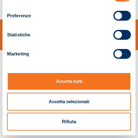
consenso
Preferenze
© Sidal s.r.l. - Via S.Agostino,50, 51100 Pistoia - Cod.Fisc. e Registro Imprese
Pistoia 01680210505 – R.E.A. n.155974 - Cap.Soc. € 2.000.000,00 i.v. La
Statistiche
Società adotta il Codice Etico D.lgs. 231/01
v: 1.10.14
Marketing
Accetta tutti
Accetta selezionati
Rifiuta