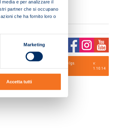
l media e per analizzare il
nostri partner che si occupano
azioni che ha fornito loro o
Marketing
0 i.v. La Società adotta il Codice Etico D.lgs.
v:
1.10.14
Accetta tutti