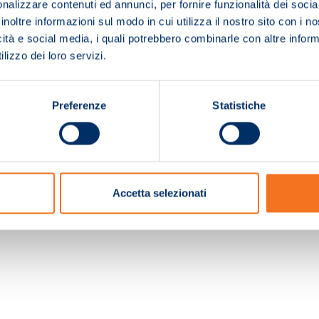
nalizzare contenuti ed annunci, per fornire funzionalità dei socia
inoltre informazioni sul modo in cui utilizza il nostro sito con i 
icità e social media, i quali potrebbero combinarle con altre inform
lizzo dei loro servizi.
Preferenze
Statistiche
c. e Registro Imprese Pistoia 01680210505 – R.E.A. n.155974 - Cap.Soc. € 2.000.000,0
Accetta selezionati