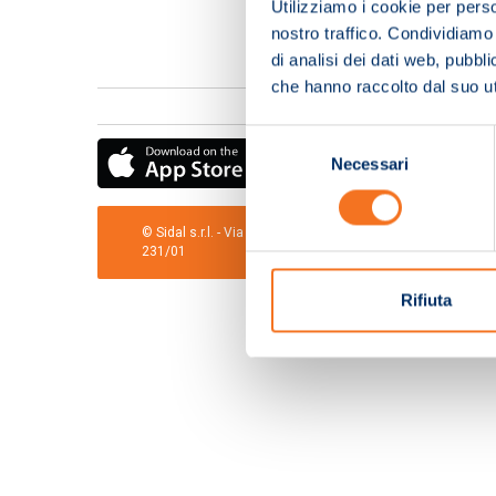
Utilizziamo i cookie per perso
nostro traffico. Condividiamo 
di analisi dei dati web, pubbl
che hanno raccolto dal suo uti
Selezione
Necessari
del
consenso
© Sidal s.r.l. - Via S.Agostino,50, 51100 Pistoia - Cod.Fis
231/01
Rifiuta