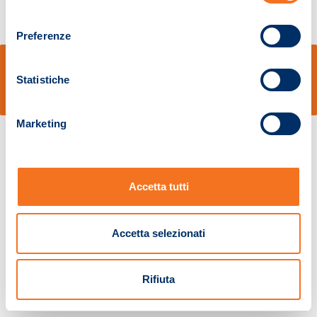
consenso
Preferenze
© Sidal s.r.l. - Via S.Agostino,50, 51100 Pistoia - Cod.Fisc. e Registro Imprese
Pistoia 01680210505 – R.E.A. n.155974 - Cap.Soc. € 2.000.000,00 i.v. La
Statistiche
Società adotta il Codice Etico D.lgs. 231/01
v: 1.10.14
Marketing
Accetta tutti
Accetta selezionati
Rifiuta