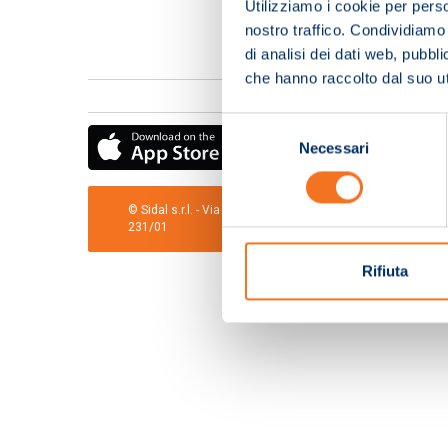
Utilizziamo i cookie per perso
nostro traffico. Condividiamo 
di analisi dei dati web, pubbl
che hanno raccolto dal suo uti
Selezione
Necessari
del
consenso
© Sidal s.r.l. - Via S.Agostino,50, 51100 Pistoia - Cod.Fis
231/01
Rifiuta