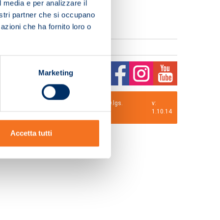
l media e per analizzare il
nostri partner che si occupano
azioni che ha fornito loro o
Marketing
0 i.v. La Società adotta il Codice Etico D.lgs.
v:
1.10.14
Accetta tutti