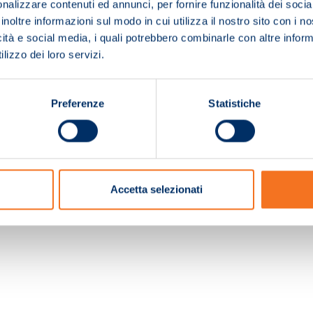
nalizzare contenuti ed annunci, per fornire funzionalità dei socia
inoltre informazioni sul modo in cui utilizza il nostro sito con i 
icità e social media, i quali potrebbero combinarle con altre inform
lizzo dei loro servizi.
Preferenze
Statistiche
c. e Registro Imprese Pistoia 01680210505 – R.E.A. n.155974 - Cap.Soc. € 2.000.000,0
Accetta selezionati