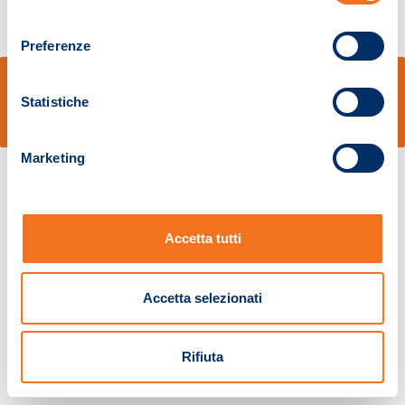
consenso
Preferenze
© Sidal s.r.l. - Via S.Agostino,50, 51100 Pistoia - Cod.Fisc. e Registro Imprese
Pistoia 01680210505 – R.E.A. n.155974 - Cap.Soc. € 2.000.000,00 i.v. La
Statistiche
Società adotta il Codice Etico D.lgs. 231/01
v: 1.10.14
Marketing
Accetta tutti
Accetta selezionati
Rifiuta